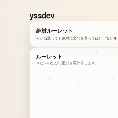
yssdev
絶対ルーレット
何が当選しても絶対に文句を言ってはいけないル
F
A
ルーレット
スピンのたびに配分を再計算します。
E
B
D
C