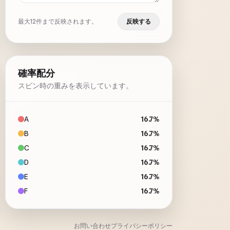
最大12件まで反映されます。
反映する
確率配分
スピン時の重みを表示しています。
A
16.7%
B
16.7%
C
16.7%
D
16.7%
E
16.7%
F
16.7%
お問い合わせ
プライバシーポリシー