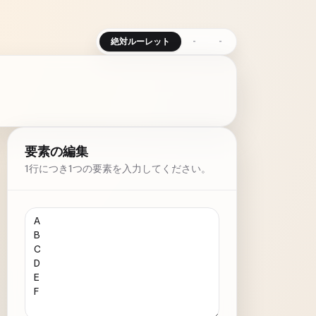
絶対ルーレット
-
-
要素の編集
1行につき1つの要素を入力してください。