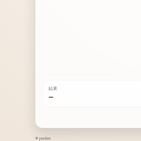
結果
—
© yssdev